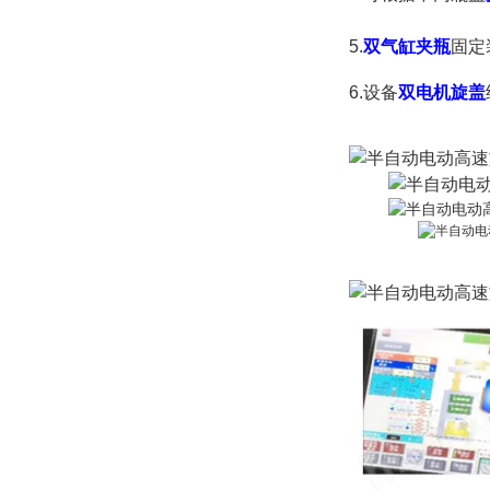
5.
双气缸夹瓶
固定
6.设备
双电机旋盖