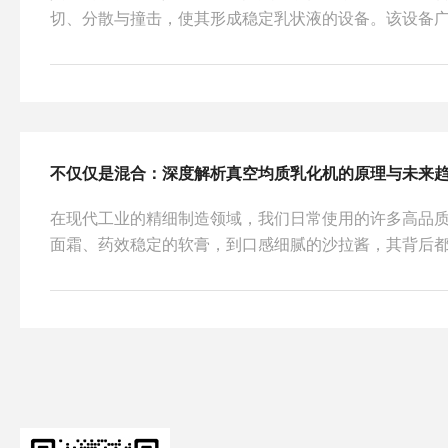
切、分散与撞击，使其形成稳定乳状液的设备。该设备
药、食品及化工等领域，用于生产膏霜、乳液、软膏、
地与良好稳定性的产品。由于在乳化过程中同时抽除空
观和保质期的影响，因此真空均质乳化机成为中高端乳
备的核心优势在于能够将油相与水相在真空环境下快速
剪切作用将分散相破碎为微小液滴，从而获得均匀细腻的乳
不仅仅是混合：深度解析真空均质乳化机的原理与未来
在现代工业的精细制造领域，我们日常使用的许多高品
面霜、药效稳定的软膏，到口感细腻的沙拉酱，其背后都
功臣”。它就是真空均质乳化机。这不仅仅是一台简单的
观尺度上进行精密操作的“融合工厂”。它能够在密闭的
油相与水相瞬间“锁”在一起，同时剔除恼人的气泡，赋
泽的质地。对于追求品质的制造业而言，理解并掌握这
力的关键所在。核心工作原理：剪切与真空的双重奏真...