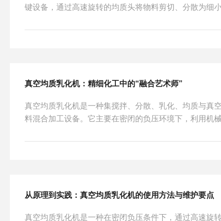
键设备，通过高速旋转的均质头将物料剪切、分散为细
能获得质地均匀的成品。在实际生产使用中，由于长时
化或操作不当，设备可能出现均质效果下降、真空度不
题。及时识别故障现象、分析原因并采取正确的处理措
时间并维持产品质量稳定性。以下从常见故障现象、原
行分类介绍。设备的稳定运行依赖于机械密封、真空系统、
真空均质乳化机：精细化工中的“融合艺术师”
真空均质乳化机是一种集搅拌、分散、乳化、均质与真
料混合加工设备。它主要在密闭的负压环境下，利用机
不相溶的液体（如油相和水相）或固液混合物进行强力
形成细腻、稳定且无气泡的高品质乳液或膏体。这种设
新材料等对产品质地和稳定性要求较高的行业中应用广
软膏、沙拉酱以及锂电池浆料等。其之所以能够胜任这
其科学的结构设计与运行机制，具体体现在以下几个核心方面
从原理到实践：真空均质乳化机的使用方法与维护要点
真空均质乳化机是一种在密闭负压条件下，通过高速旋