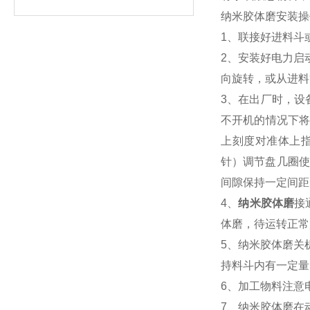
纳米胶体磨安装操
1、联接好进料斗
2、安装好电力启
向旋转，或从进料
3、在出厂时，设
不开机的情况下将
上刻度对准体上指
针）调节盘几圈使
间隙保持一定间距
4、
纳米胶体磨
接
体磨，待运转正常
5、纳米胶体磨关
持料斗内有一定量
6、加工物料注意
7、纳米胶体磨在