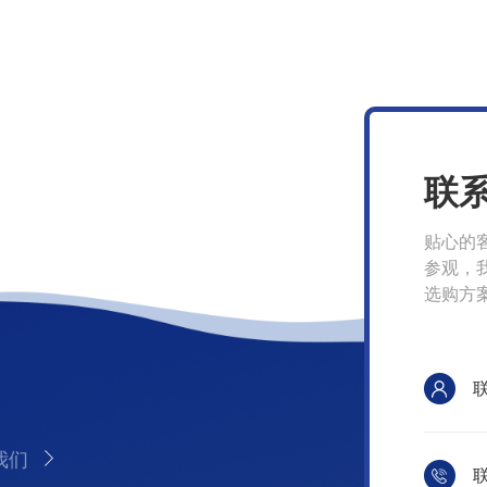
联
贴心的
参观，
选购方
我们
联