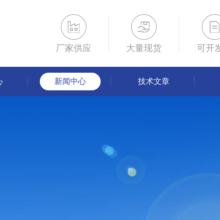
厂家供应
大量现货
可开
心
新闻中心
技术文章