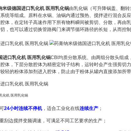
纳米级德国进口乳化机 医用乳化锅
由乳化锅（可升降锅盖、翻转
系统等组成。原料在水锅、油锅内通过预热、搅拌进行混合反应
作腔体，在定转子高速作用下所有物料瞬间被剪切、分散，再由
剪切，也可以通过切换管路阀门来调节循环路径的长短，从而控
国进口乳化机 医用乳化锅
CBI均质分散系统、由两组分散头组
腔体，下层分散腔体为精密定转子结构，运转时会产生强剪切力
入较轻的粉体添加剂进入腔体，防止由于粉体从罐内直接添加所
可
24小时连续不停机
，
适合工业化在线
连续生产
；
双重刮边搅拌变频调速，可满足不同工艺要求的生产；