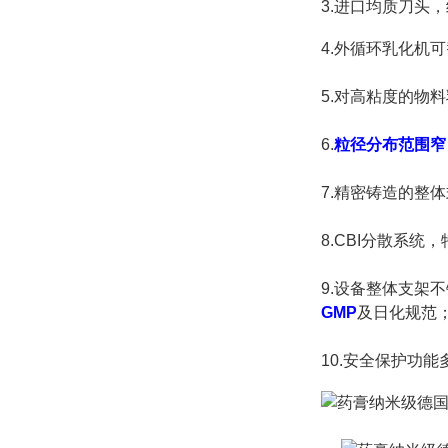
3.进口均质刀头
4.
外循环乳化机可
5.
对高粘度的物料
6.
粒径分布范围窄
7.
精密铸造的整体
8.CBI分散系
9.设备整体支架
GMP
及日化规范
10.安全保护功