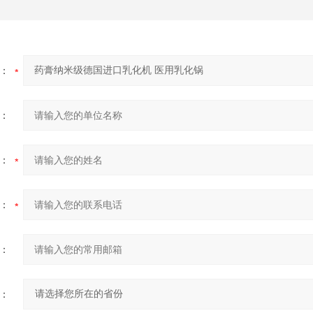
：
：
：
：
：
：