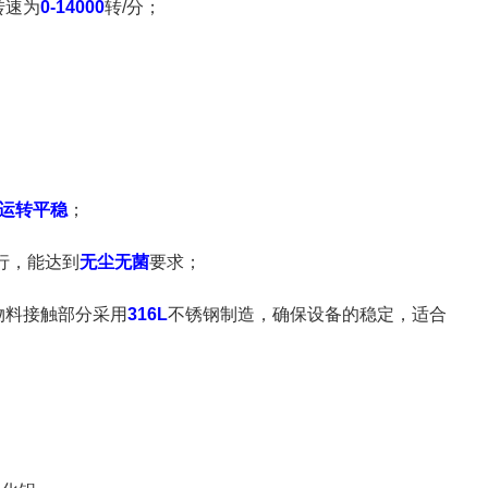
转速为
0-14000
转/分；
运转平稳
；
行，能达到
无尘无菌
要求；
物料接触部分采用
316L
不锈钢制造，确保设备的稳定，适合