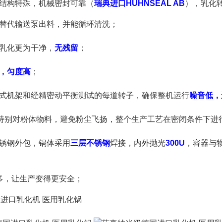
，结构特殊，机械密封可靠（
瑞典进口HUHNSEAL AB
），乳化
替代输送泵出料，并能循环清洗；
乳化更为干净，
无残留
；
，匀度高
；
式机架和经精密动平衡测试的每道转子，确保整机运行
噪音低，
统，特别对粉体物料，避免粉尘飞扬，整个生产工艺在密闭条件下进
不锈钢外包，锅体采用
三层不锈钢
焊接，内外抛光
300U
，容器与
；
能多，让生产变得更安全；