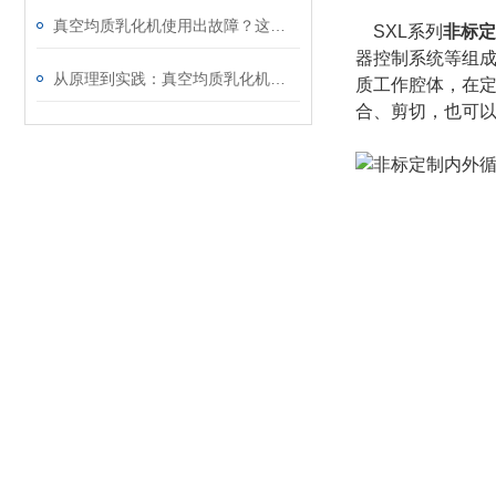
真空均质乳化机使用出故障？这些处理方法请收好
SXL系列
非标定
器控制系统等组成
从原理到实践：真空均质乳化机的使用方法与维护要点
质工作腔体，在
合、剪切，也可