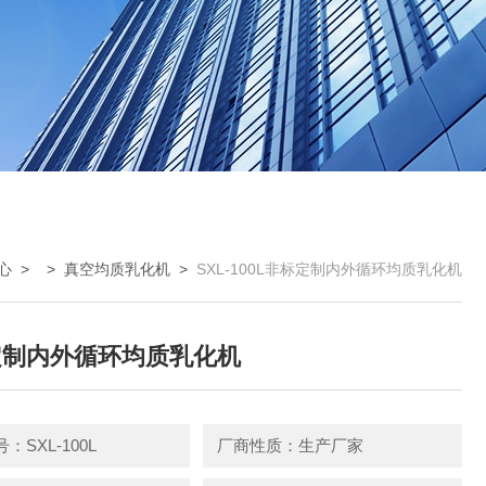
心
> >
真空均质乳化机
>
SXL-100L非标定制内外循环均质乳化机
定制内外循环均质乳化机
：SXL-100L
厂商性质：生产厂家