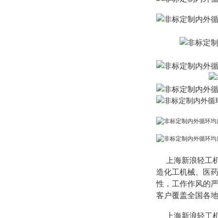
上海新浪轻工机
造化工机械、医
性，工作作风的严
客户覆盖全国各
上海新浪轻工机