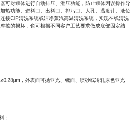
吸器可对罐体进行自动排压、泄压功能，防止罐体因误操作导
套加热功能、进料口、出料口、排污口、人孔、温度计、液位
连接CIP清洗系统或洁净蒸汽高温清洗系统，实现在线清洗
面摩擦的损坏，也可根据不同客户工艺要求做成底部固定结
a≤0.28μm，外表面可抛亚光、镜面、喷砂或冷轧原色亚光
料；