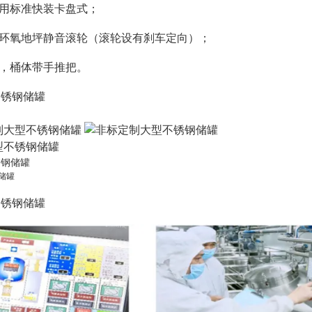
通用标准快装卡盘式；
钢环氧地坪静音滚轮（滚轮设有刹车定向）；
孔，桶体带手推把。