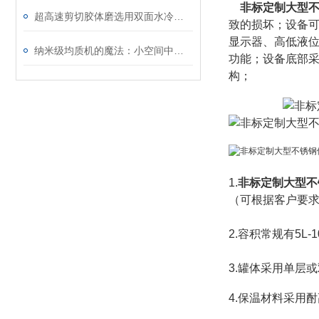
非标定制大型
超高速剪切胶体磨选用双面水冷机械密封=密封效果好
致的损坏；设备
显示器、高低液位
纳米级均质机的魔法：小空间中的大能量
功能；设备底部
构；
1.
非标定制大型不
（可根据客户要
2.
容积常规有5L-
3
.罐体采用单层
4.保温材料采用