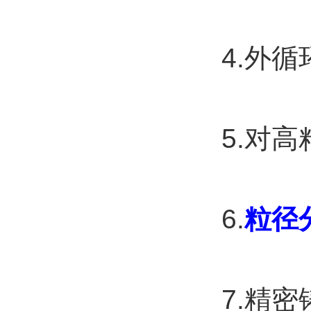
4.
外循
5.
对高
6.
粒径
7.
精密