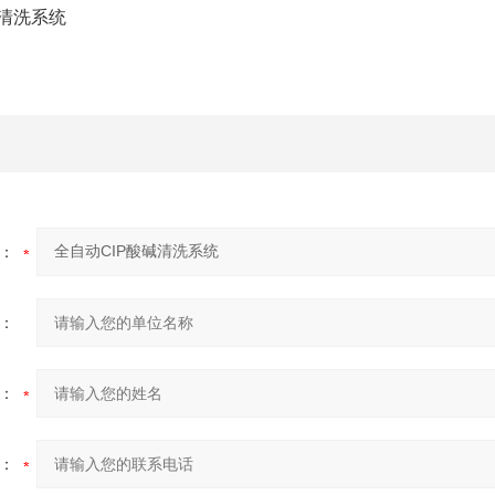
：
：
：
：