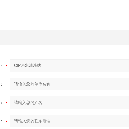
：
：
：
：