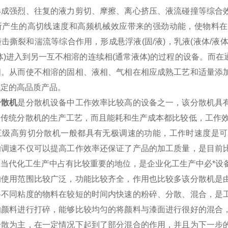
形成强烈、往复的液力剪切、摩擦、离心挤压、液流碰撞等综合
所产生的高切线速度和高频机械效应带来的强劲动能，使物料在
击撕裂和湍流等综合作用，形成悬浮液(固/液)，乳液(液体/液体
体)进入到另一互不相溶的连续相(通常液体)的过程的设备。而
相。从而使不相溶的固相、液相、气相在相应成熟工艺和适量添
稳定的高品质产品。
分散机
是分散机设备中工作效率比较高的设备之一，该分散机具
了传统分散机的生产工艺，而且能耗和生产成本都比较低，工作效
三级高剪切分散机一般都具有无极调速的功能，工作时速度是可
的调速不仅可以提高工作效率还保证了产品的加工质量，是目前
当代化工生产中占有比较重要的地位，是企业化工生产中必*设
用范围比较广泛，功能比较齐全，作用也比较多该分散机是由
将不同粘度的物料在较短的时间内快速的粉碎、分散、混合，是
的颜料进行打碎，能够比较均匀的将颜料与漆面进行很好的混合
分散为主，在一定情况下起到了部分混合的作用，并且为下一步