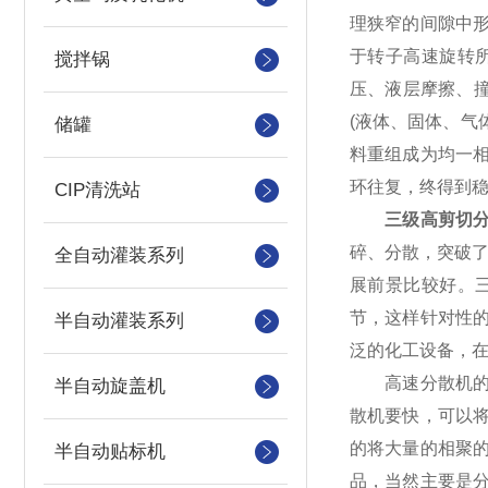
理狭窄的间隙中
于转子高速旋转
搅拌锅
压、液层摩擦、撞
(液体、固体、气
储罐
料重组成为均一
环往复，终得到
CIP清洗站
三级高剪切
碎、分散，突破
全自动灌装系列
展前景比较好。
节，这样针对性
半自动灌装系列
泛的化工设备，在
高速分散机的使
半自动旋盖机
散机要快，可以
的将大量的相聚
半自动贴标机
品，当然主要是