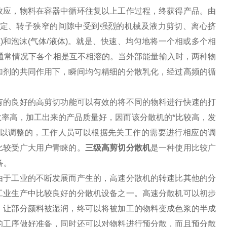
效应，物料在容器中循环往复以上工作过程，终获得产品。由
定、转子狭窄的间隙中受到强烈的机械及液力剪切、离心挤
)和泡沫(气体/液体)。就是、快速、均匀地将一个相或多个相
在通常情况下各个相是互不相溶的。当外部能量输入时，两种物
加剂的共同作用下，瞬间均匀精细的分散乳化，经过高频的循
有的良好的高剪切功能可以有效的将不同的物料进行快速的打
率高，加工出来的产品质量好，因而该分散机的*比较高，发
以调整的，工作人员可以根据先关工作的需要进行相应的调
比较受广大用户青睐的。
三级高剪切分散机
是一种使用比较广
备。
于工业的不断发展而产生的，高速分散机的转速比其他的分
工业生产中比较良好的分散机设备之一。高速分散机可以初步
，让部分颜料被湿润，终可以将被加工的物料变成色浆的半成
的工序做好准备，同时还可以对物料进行预分散，而且预分散