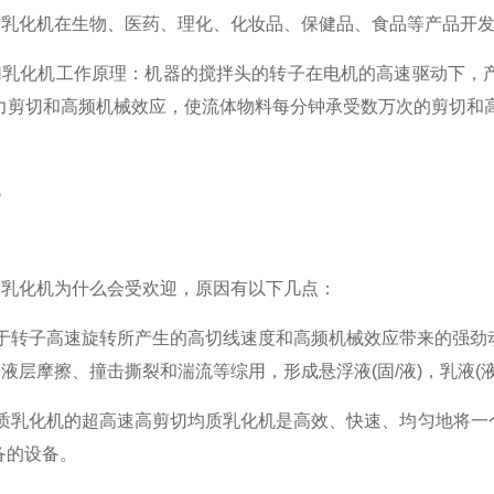
。乳化机在生物、医药、理化、化妆品、保健品、食品等产品开
化机工作原理：机器的搅拌头的转子在电机的高速驱动下，产
力剪切和高频机械效应，使流体物料每分钟承受数万次的剪切和
化机为什么会受欢迎，原因有以下几点：
转子高速旋转所产生的高切线速度和高频机械效应带来的强劲动
液层摩擦、撞击撕裂和湍流等综用，形成悬浮液(固/液)，乳液(液体
乳化机的超高速高剪切均质乳化机是高效、快速、均匀地将一个相
备的设备。