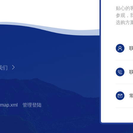
贴心的
参观，
选购方
我们
联
常
emap.xml
管理登陆