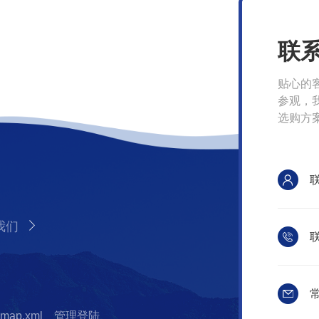
联
贴心的
参观，
选购方
我们
联
常
emap.xml
管理登陆