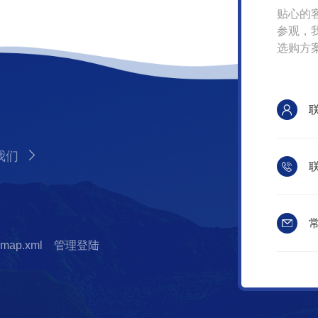
贴心的
参观，
选购方
我们
联
常
emap.xml
管理登陆