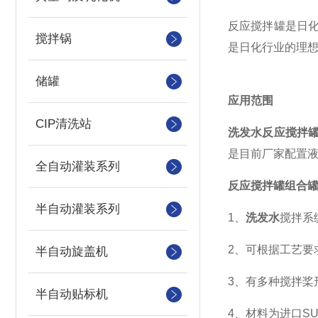
反应搅拌罐是日
搅拌锅
是日化行业的理
储罐
应用范围
CIP清洗站
洗发水反应搅拌
是目前厂家配置
全自动灌装系列
反应搅拌罐
组合
半自动灌装系列
1、
洗发水
搅拌系
2、可根据工艺要
半自动旋盖机
3、有多种搅拌桨
半自动贴标机
4、材料为进口SU