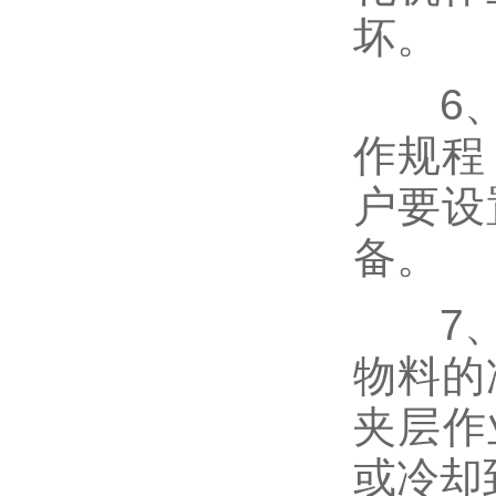
坏。
6、在
作规程
户要设
备。
7、超
物料的
夹层作
或冷却